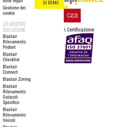
Note legali
DI DEMO
Gestione dei
cookie
LE NOSTRE
\ Certificazione
SOLUZIONI
Blaxtair
Rilevamento
Pedoni
Blaxtair
Checklist
Blaxtair
Connect
Blaxtair Zoning
Blaxtair
Rilevamento
Ostacoli
Specifico
Blaxtair
Rilevamento
Veicoli