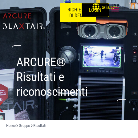
Italiano
RICHIESTA
LOGIN
DI DEMO
ARCURE®
Risultati e
riconoscimenti
Home
Gruppo
Risultati