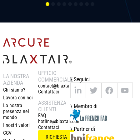
UFFICIO
LA NOSTRA
\ Seguici
COMMERCIALE
AZIENDA
contact@blaxtair.com
Chi siamo?
Contattaci
Lavora con noi
ASSISTENZA
La nostra
\ Membro di
CLIENTI
presenza nel
FAQ
mondo
hotline@blaxtair.com
I nostri valori
Contattaci
\ Partner di
CGV
RICHIESTA