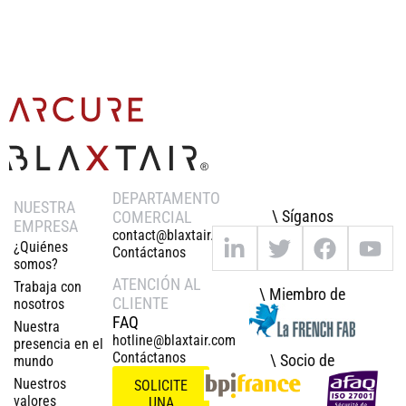
DEPARTAMENTO
NUESTRA
\ Síganos
COMERCIAL
EMPRESA
contact@blaxtair.com
¿Quiénes
Contáctanos
somos?
ATENCIÓN AL
Trabaja con
\ Miembro de
CLIENTE
nosotros
FAQ
Nuestra
hotline@blaxtair.com
presencia en el
Contáctanos
\ Socio de
mundo
Nuestros
SOLICITE
valores
UNA