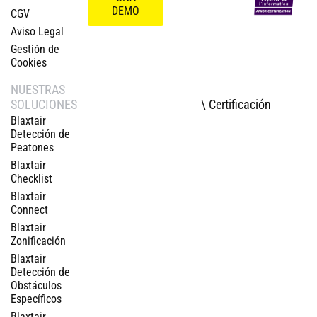
DEMO
CGV
Aviso Legal
Gestión de
Cookies
NUESTRAS
\ Certificación
SOLUCIONES
Blaxtair
Detección de
Peatones
Blaxtair
Checklist
Blaxtair
Connect
Blaxtair
Zonificación
Blaxtair
Detección de
Obstáculos
Específicos
Blaxtair