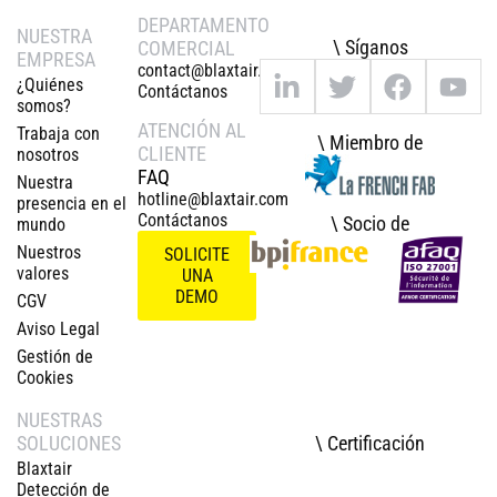
DEPARTAMENTO
NUESTRA
\ Síganos
COMERCIAL
EMPRESA
contact@blaxtair.com
¿Quiénes
Contáctanos
somos?
ATENCIÓN AL
Trabaja con
\ Miembro de
CLIENTE
nosotros
FAQ
Nuestra
hotline@blaxtair.com
presencia en el
Contáctanos
\ Socio de
mundo
Nuestros
SOLICITE
valores
UNA
DEMO
CGV
Aviso Legal
Gestión de
Cookies
NUESTRAS
\ Certificación
SOLUCIONES
Blaxtair
Detección de