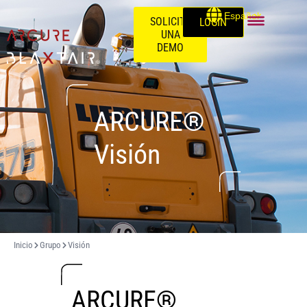
Español
SOLICITE
LOGIN
UNA
DEMO
ARCURE®
Visión
Inicio
Grupo
Visión
ARCURE®