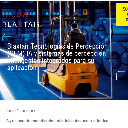
SO
Blaxtair Tecnologías de Percepción
(OEM)
IA y sistemas de percepción
inteligentes integrados para su
aplicación
Inicio
Soluciones
IA y sistemas de percepción inteligentes integrados para su aplicación