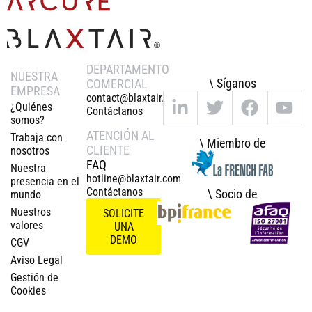
DEPARTAMENTO
NUESTRA
\ Síganos
COMERCIAL
EMPRESA
contact@blaxtair.com
¿Quiénes
Contáctanos
somos?
ATENCIÓN AL
Trabaja con
\ Miembro de
CLIENTE
nosotros
FAQ
Nuestra
hotline@blaxtair.com
presencia en el
Contáctanos
\ Socio de
mundo
Nuestros
SOLICITE
valores
UNA
DEMO
CGV
Aviso Legal
Gestión de
Cookies