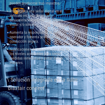
pueden producirse tras impactos.
Proporciona una señal digital en el
vehículo en caso de impacto:
desaceleración automática, alarma
visual y/o sonora…
Aumenta la responsabilidad del
operador y fomenta prácticas de
conducción segura.
Notificaciones de impactos más allá de
los niveles aceptables para tomar
medidas inmediatas y evitar daños
mayores.
\ Solución integrada en la nube
'blaxtair connect'