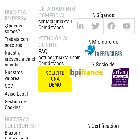
DEPARTAMENTO
NUESTRA
\ Síganos
COMERCIAL
EMPRESA
contact@blaxtair.com
¿Quiénes
Contáctanos
somos?
ATENCIÓN AL
Trabaja con
\ Miembro de
CLIENTE
nosotros
FAQ
Nuestra
hotline@blaxtair.com
presencia en el
Contáctanos
\ Socio de
mundo
Nuestros
SOLICITE
valores
UNA
DEMO
CGV
Aviso Legal
Gestión de
Cookies
NUESTRAS
\ Certificación
SOLUCIONES
Blaxtair
Detección de