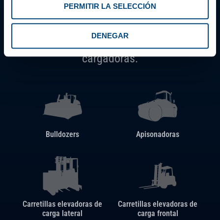
PERMITIR LA SELECCIÓN
construcción: desde caretillas
elevadoras, manipuladores
DENEGAR
telescópicos, excavadoras y palas
cargadoras.
Bulldozers
Apisonadoras
Carretillas elevadoras de
Carretillas elevadoras de
carga lateral
carga frontal