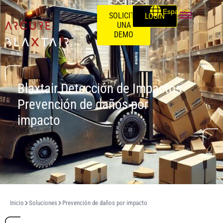
Español
SOLICITE
LOGIN
UNA
DEMO
Blaxtair Detección de Impactos
Prevención de daños por
impacto
Inicio
Soluciones
Prevención de daños por impacto