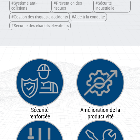
#Système anti-
#Prévention des
#Sécurité
collisions
risques
industrielle
#Gestion des risques d'accidents
#Aide à la conduite
#Sécurité des chariots élévateurs
Sécurité
Amélioration de la
renforcée
productivité