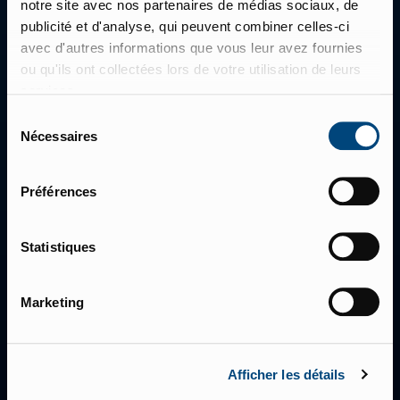
notre site avec nos partenaires de médias sociaux, de
publicité et d'analyse, qui peuvent combiner celles-ci
avec d'autres informations que vous leur avez fournies
Bulldozers
Compacteurs
ou qu'ils ont collectées lors de votre utilisation de leurs
services.
Sélection
Nécessaires
du
consentement
Préférences
Chariots élévateurs frontaux
Chargeurs élévateurs
latéraux multidirectionnels
Statistiques
Marketing
Chariots élévateurs gros
Chariots grande hauteur
tonnage
Afficher les détails