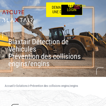
Français
DEMANDEZ
LOGIN
UNE DÉMO
Blaxtair Détection de
Véhicules
Prévention des collisions
engins/engins
Accueil
Solutions
Prévention des collisions engins/engins