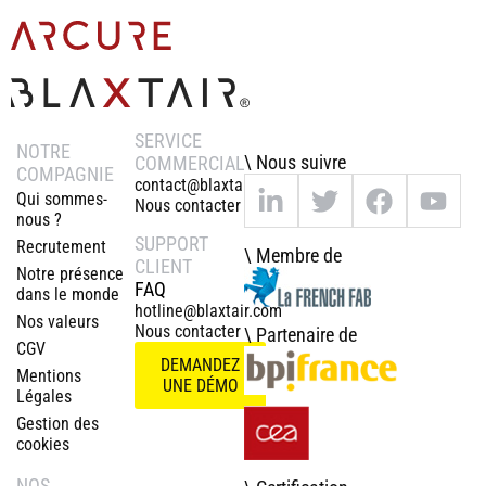
SERVICE
NOTRE
\ Nous suivre
COMMERCIAL
COMPAGNIE
contact@blaxtair.com
Qui sommes-
Nous contacter
nous ?
SUPPORT
Recrutement
\ Membre de
CLIENT
Notre présence
FAQ
dans le monde
hotline@blaxtair.com
Nos valeurs
Nous contacter
\ Partenaire de
CGV
DEMANDEZ
Mentions
UNE DÉMO
Légales
Gestion des
cookies
NOS