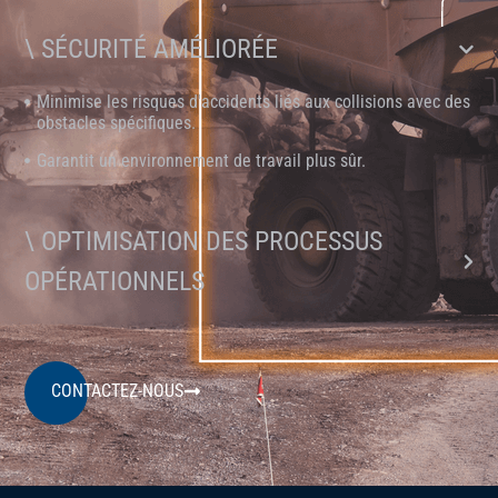
\ SÉCURITÉ AMÉLIORÉE
Minimise les risques d'accidents liés aux collisions avec des
obstacles spécifiques.
Garantit un environnement de travail plus sûr.
\ OPTIMISATION DES PROCESSUS
OPÉRATIONNELS
CONTACTEZ-NOUS