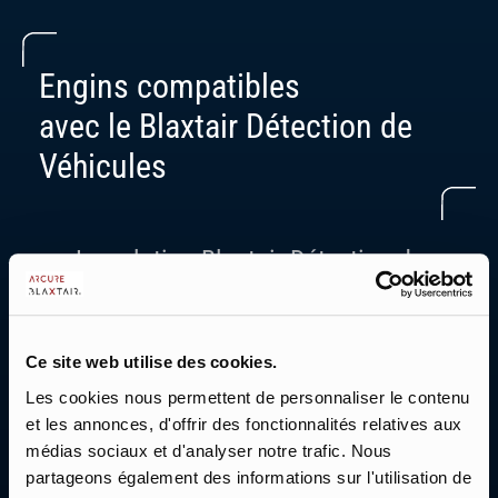
Engins compatibles
avec le Blaxtair Détection de
Véhicules
La solution Blaxtair Détection de
Véhicules s'adapte à toutes les marques
et tous les types d'engins industriels ou
de chantier : du chariot élévateur au
Ce site web utilise des cookies.
télescopique en passant par les pelles
Les cookies nous permettent de personnaliser le contenu
et les chargeuses.
et les annonces, d'offrir des fonctionnalités relatives aux
médias sociaux et d'analyser notre trafic. Nous
partageons également des informations sur l'utilisation de