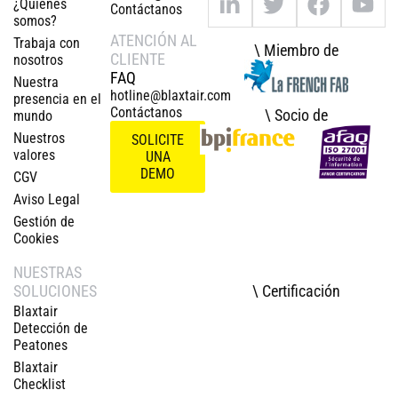
¿Quiénes
Contáctanos
somos?
ATENCIÓN AL
Trabaja con
\ Miembro de
CLIENTE
nosotros
FAQ
Nuestra
hotline@blaxtair.com
presencia en el
Contáctanos
\ Socio de
mundo
Nuestros
SOLICITE
valores
UNA
DEMO
CGV
Aviso Legal
Gestión de
Cookies
NUESTRAS
\ Certificación
SOLUCIONES
Blaxtair
Detección de
Peatones
Blaxtair
Checklist