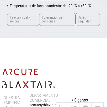
Temperaturas de funcionamiento: de -20 °C a +50 °C
#alerta visual y
#prevención de
#más
sonora
colisiones
seguridad
DEPARTAMENTO
NUESTRA
\ Síganos
COMERCIAL
EMPRESA
contact@blaxtair.com