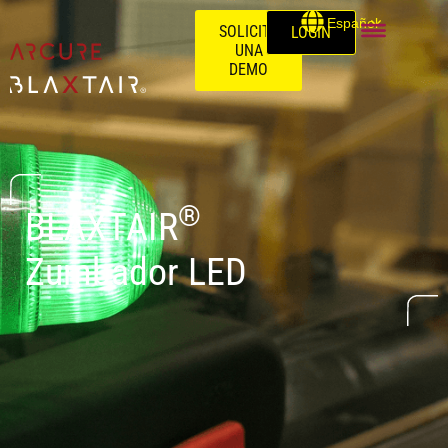
Español
SOLICITE
LOGIN
UNA
DEMO
®
BLAXTAIR
Zumbador LED