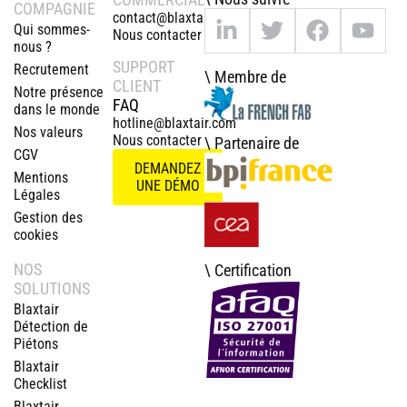
COMPAGNIE
contact@blaxtair.com
Qui sommes-
Nous contacter
nous ?
SUPPORT
Recrutement
\ Membre de
CLIENT
Notre présence
FAQ
dans le monde
hotline@blaxtair.com
Nos valeurs
Nous contacter
\ Partenaire de
CGV
DEMANDEZ
Mentions
UNE DÉMO
Légales
Gestion des
cookies
NOS
\ Certification
SOLUTIONS
Blaxtair
Détection de
Piétons
Blaxtair
Checklist
Blaxtair