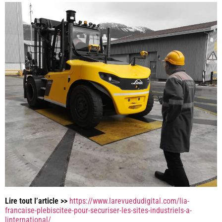
Lire tout l’article >>
https://www.larevuedudigital.com/lia-
francaise-plebiscitee-pour-securiser-les-sites-industriels-a-
linternational/